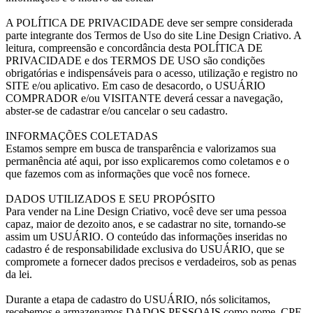
A POLÍTICA DE PRIVACIDADE deve ser sempre considerada
parte integrante dos Termos de Uso do site Line Design Criativo. A
leitura, compreensão e concordância desta POLÍTICA DE
PRIVACIDADE e dos TERMOS DE USO são condições
obrigatórias e indispensáveis para o acesso, utilização e registro no
SITE e/ou aplicativo. Em caso de desacordo, o USUÁRIO
COMPRADOR e/ou VISITANTE deverá cessar a navegação,
abster-se de cadastrar e/ou cancelar o seu cadastro.
INFORMAÇÕES COLETADAS
Estamos sempre em busca de transparência e valorizamos sua
permanência até aqui, por isso explicaremos como coletamos e o
que fazemos com as informações que você nos fornece.
DADOS UTILIZADOS E SEU PROPÓSITO
Para vender na Line Design Criativo, você deve ser uma pessoa
capaz, maior de dezoito anos, e se cadastrar no site, tornando-se
assim um USUÁRIO. O conteúdo das informações inseridas no
cadastro é de responsabilidade exclusiva do USUÁRIO, que se
compromete a fornecer dados precisos e verdadeiros, sob as penas
da lei.
Durante a etapa de cadastro do USUÁRIO, nós solicitamos,
recebemos e armazenamos DADOS PESSOAIS como nome, CPF,