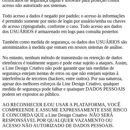
certificados de segurança digital e software para proteção contra
acesso não autorizado aos sistemas.
Todo acesso a dados é negado por padrão; o acesso às informações
é permitido somente por meio de login por usuário/senha ou chaves
de acesso criptografado, conforme o caso. Todo acesso aos dados
dos USUÁRIOS é armazenado em logs para consulta posterior.
Também como medida de segurança, os dados dos USUÁRIOS são
anonimizados à medida que entram em nossos sistemas de análise.
No entanto, nenhum método de transmissão ou retenção de dados
eletrônicos é totalmente seguro e pode estar sujeito a ataques. Assim,
a Line Design Criativo não pode garantir que tais medidas de
segurança estejam isentas de erros ou que não estejam sujeitas à
interferência de terceiros (hackers, entre outros). Por sua natureza,
apesar dos melhores esforços da Line Design Criativo, qualquer
medida de segurança pode falhar e quaisquer DADOS PESSOAIS
podem ser expostos ao público.
AO RECONHECER E/OU USAR A PLATAFORMA, VOCÊ
COMPREENDE E ASSUME EXPRESSAMENTE ESSE RISCO
E CONCORDA QUE a Line Design Criativo NÃO SERÁ
RESPONSÁVEL POR QUALQUER VAZAMENTO OU
ACESSO NÃO AUTORIZADO DE DADOS PESSOAIS.