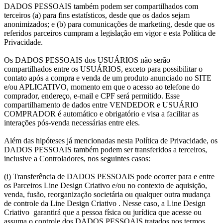
DADOS PESSOAIS também podem ser compartilhados com
terceiros (a) para fins estatísticos, desde que os dados sejam
anonimizados; e (b) para comunicações de marketing, desde que os
referidos parceiros cumpram a legislação em vigor e esta Política de
Privacidade.
Os DADOS PESSOAIS dos USUÁRIOS não serão
compartilhados entre os USUÁRIOS, exceto para possibilitar o
contato após a compra e venda de um produto anunciado no SITE
e/ou APLICATIVO, momento em que o acesso ao telefone do
comprador, endereço, e-mail e CPF será permitido. Esse
compartilhamento de dados entre VENDEDOR e USUÁRIO
COMPRADOR é automático e obrigatório e visa a facilitar as
interações pós-venda necessárias entre eles.
Além das hipóteses já mencionadas nesta Política de Privacidade, os
DADOS PESSOAIS também podem ser transferidos a terceiros,
inclusive a Controladores, nos seguintes casos:
(i) Transferência de DADOS PESSOAIS pode ocorrer para e entre
os Parceiros Line Design Criativo e/ou no contexto de aquisição,
venda, fusão, reorganização societária ou qualquer outra mudança
de controle da Line Design Criativo . Nesse caso, a Line Design
Criativo garantirá que a pessoa física ou jurídica que acesse ou
assuma o controle dos DADOS PESSOAIS tratados nos termos